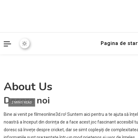
Pagina de star
About Us
Despre noi
2 MINS READ
Bine ai venit pe filmeonline3d.ro! Suntem aici pentru a te ajuta să înțele
noastră a început din dorința de a face acest joc fascinant accesibil 
doresc să învețe despre cricket, dar se simt copleșiți de complexitate
informațiile sunt prezentate într-un mod prietenos și ușor de înțeles.