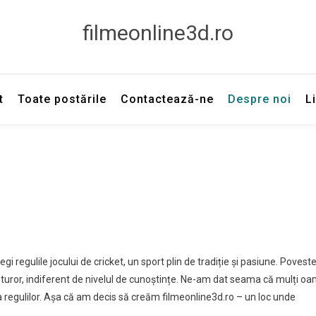
filmeonline3d.ro
t
Toate postările
Contactează-ne
Despre noi
L
gi regulile jocului de cricket, un sport plin de tradiție și pasiune. Povest
tuturor, indiferent de nivelul de cunoștințe. Ne-am dat seama că mulți o
a regulilor. Așa că am decis să creăm filmeonline3d.ro – un loc unde