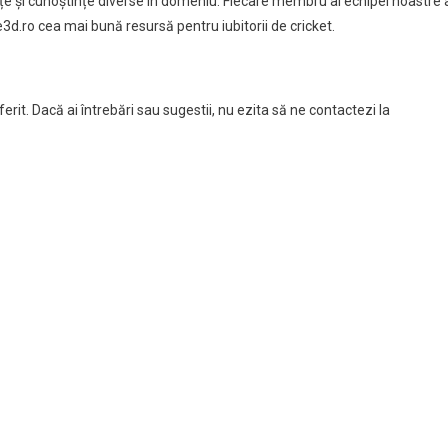
nțe și cunoștințe diverse în domeniu. Fiecare membru al echipei noastre
3d.ro cea mai bună resursă pentru iubitorii de cricket.
erit. Dacă ai întrebări sau sugestii, nu ezita să ne contactezi la