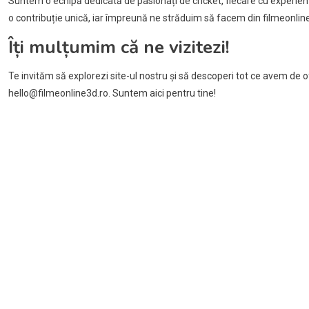
Suntem o echipă dedicată de pasionați de cricket, fiecare cu experie
o contribuție unică, iar împreună ne străduim să facem din filmeonline
Îți mulțumim că ne vizitezi!
Te invităm să explorezi site-ul nostru și să descoperi tot ce avem de of
hello@filmeonline3d.ro
. Suntem aici pentru tine!