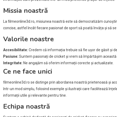
Missia noastră
La filmeonline3d.ro, misiunea noastră este să democratizăm cunoștinț
concise, astfel încât fiecare pasionat de sport să poată învăța și să s
Valorile noastre
Accesibilitate:
Credem că informația trebuie să fie ușor de găsit și d
Pasiune:
Suntem pasionați de cricket și vrem să împărtășim această 
Integritate:
Ne angajăm să oferim informații corecte și actualizate.
Ce ne face unici
filmeonline3d.ro se distinge prin abordarea noastră prietenoasă și acce
într-un mod simplu, folosind exemple și ilustrații care facilitează înțe
informații utile și relevante pentru tine.
Echipa noastră