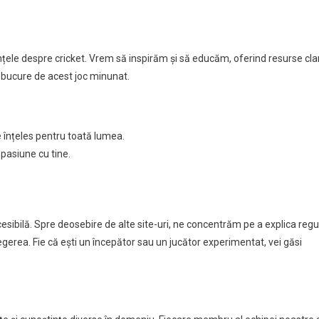
ele despre cricket. Vrem să inspirăm și să educăm, oferind resurse clar
e bucure de acest joc minunat.
e înțeles pentru toată lumea.
pasiune cu tine.
sibilă. Spre deosebire de alte site-uri, ne concentrăm pe a explica regul
legerea. Fie că ești un începător sau un jucător experimentat, vei găsi