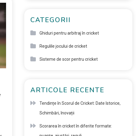
CATEGORII
Ghiduri pentru arbitraj în cricket
Regulile jocului de cricket
Sisteme de scor pentru cricket
ARTICOLE RECENTE
r
Tendințe în Scorul de Cricket: Date Istorice,
Schimbări, Inovații
Scorarea în cricket în diferite formate:
nuanțe, ajustări, reguli