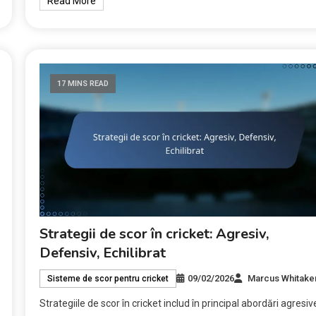
Read More
17 MINS READ
Strategii de scor în cricket: Agresiv,
Defensiv, Echilibrat
09/02/2026
Marcus Whitake
Sisteme de scor pentru cricket
Strategiile de scor în cricket includ în principal abordări agresiv