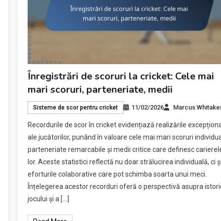
Înregistrări de scoruri la cricket: Cele mai
mari scoruri, parteneriate, medii
11/02/2026
Marcus Whitake
Sisteme de scor pentru cricket
Recordurile de scor în cricket evidențiază realizările excepțion
ale jucătorilor, punând în valoare cele mai mari scoruri individua
parteneriate remarcabile și medii critice care definesc carierel
lor. Aceste statistici reflectă nu doar strălucirea individuală, ci ș
eforturile colaborative care pot schimba soarta unui meci.
Înțelegerea acestor recorduri oferă o perspectivă asupra istori
jocului și a […]