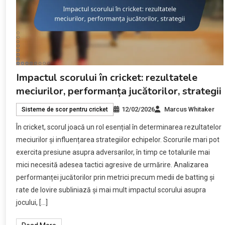
Impactul scorului în cricket: rezultatele
meciurilor, performanța jucătorilor, strategii
12/02/2026
Marcus Whitaker
Sisteme de scor pentru cricket
În cricket, scorul joacă un rol esențial în determinarea rezultatelor
meciurilor și influențarea strategiilor echipelor. Scorurile mari pot
exercita presiune asupra adversarilor, în timp ce totalurile mai
mici necesită adesea tactici agresive de urmărire. Analizarea
performanței jucătorilor prin metrici precum medii de batting și
rate de lovire subliniază și mai mult impactul scorului asupra
jocului, […]