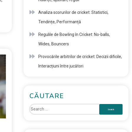
r,
Analiza scorurilor de cricket: Statistici,
Tendințe, Performanță
Regulile de Bowling în Cricket: No-balls,
Wides, Bouncers
Provocările arbitrilor de cricket: Decizii dificile,
Interacțiuni între jucători
CĂUTARE