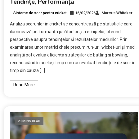
Tendințe, Performanță
16/02/2026
Marcus Whitaker
Sisteme de scor pentru cricket
Analiza scorurilor în cricket se concentrează pe statisticile care
iluminează performanța jucătorilor și a echipelor, oferind
perspective asupra tendințelor și rezultatelor meciurilor. Prin
examinarea unor metrici cheie precum run-uri, wicket-uri și medii,
analiștii pot evalua eficiența strategiilor de batting și bowling,
recunoscând în același timp cum au evoluat tendințele de scor în
timp din cauza […]
Read More
20 MINS READ