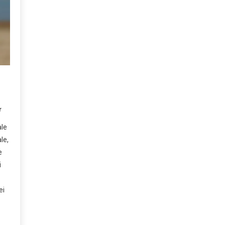
r
ale
le,
e
i
ei