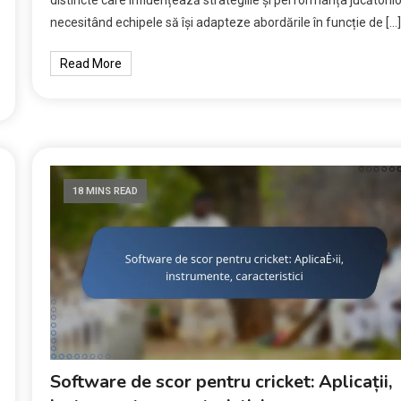
distincte care influențează strategiile și performanța jucătorilo
necesitând echipele să își adapteze abordările în funcție de […]
Read More
18 MINS READ
Software de scor pentru cricket: Aplicații,