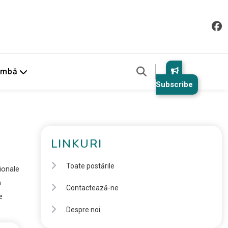
imbă
Subscribe
LINKURI
Toate postările
ionale
a
Contactează-ne
e
Despre noi