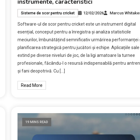
instrumente, caracteristici
12/02/2026
Marcus Whitake
Sisteme de scor pentru cricket
Software-ul de scor pentru cricket este un instrument digital
esențial, conceput pentru a înregistra și analiza statisticile
meciurilor, îmbunătățind semnificativ urmărirea performanței 
planificarea strategică pentru jucători și echipe. Aplicațiile sale
extind pe diverse niveluri de joc, de la ligi amatoare la turnee
profesionale, făcându-l o resursă indispensabilă pentru antren
și fani deopotrivă. Cu […]
Read More
19 MINS READ