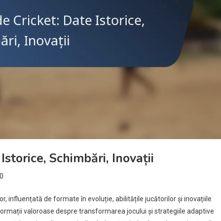
storice, Schimbări, Inovații
0
 influențată de formate în evoluție, abilitățile jucătorilor și inovațiile
ormații valoroase despre transformarea jocului și strategiile adaptive