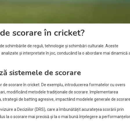
e scorare în cricket?
de schimbările de reguli, tehnologie și schimbări culturale. Aceste
 analizate și interpretate în joc, conducând la o abordare mai dinamică 
ză sistemele de scorare
or de scorare în cricket. De exemplu, introducerea formatelor cu overs
mari, modificând metodele tradiționale de scorare. Implementarea
nea, strategii de batting agresive, impactând modelele generale de scorare
zuire a Deciziilor (DRS), care a îmbunătățit acuratețea scorării prin
dus la o scorare mai precisă și la o mai bună înțelegere a performanțelo