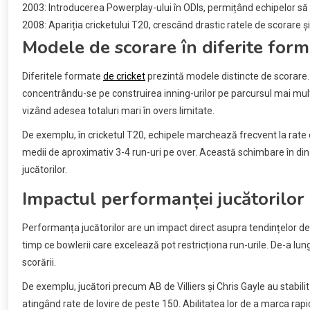
2003: Introducerea Powerplay-ului în ODIs, permițând echipelor să
2008: Apariția cricketului T20, crescând drastic ratele de scorare și
Modele de scorare în diferite form
Diferitele formate
de cricket
prezintă modele distincte de scorare. M
concentrându-se pe construirea inning-urilor pe parcursul mai multo
vizând adesea totaluri mari în overs limitate.
De exemplu, în cricketul T20, echipele marchează frecvent la rate 
medii de aproximativ 3-4 run-uri pe over. Această schimbare în dinam
jucătorilor.
Impactul performanței jucătorilor
Performanța jucătorilor are un impact direct asupra tendințelor d
timp ce bowlerii care excelează pot restricționa run-urile. De-a lungul
scorării.
De exemplu, jucători precum AB de Villiers și Chris Gayle au stabil
atingând rate de lovire de peste 150. Abilitatea lor de a marca rapi