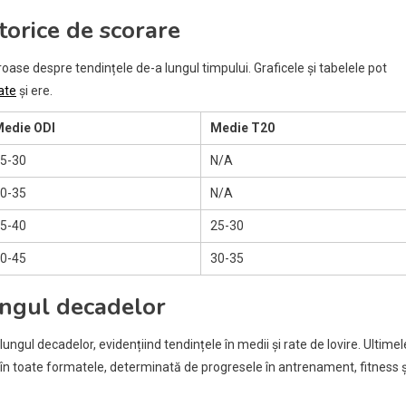
torice de scorare
oase despre tendințele de-a lungul timpului. Graficele și tabelele pot
ate
și ere.
edie ODI
Medie T20
5-30
N/A
0-35
N/A
5-40
25-30
0-45
30-35
lungul decadelor
ungul decadelor, evidențiind tendințele în medii și rate de lovire. Ultimel
e în toate formatele, determinată de progresele în antrenament, fitness ș