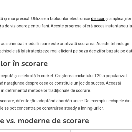
ă și mai precisă. Utilizarea tablourilor electronice
de scor
și a aplicațiilo
ența de vizionare pentru fani. Aceste progrese oferă acces instantaneu la
i au schimbat modul în care este analizată scorarea. Aceste tehnologii
echipele să își strategizeze mai eficient pe baza deciziilor bazate pe dat
ilor în scorare
cepută și celebrată în cricket. Creșterea cricketului T20 a popularizat
ând narațiunea despre ceea ce constituie un joc de succes. Această
 în detrimentul metodelor tradiționale de scorare.
e scorare, diferite țări adoptând abordări unice. De exemplu, echipele din
le se pot concentra pe construirea steady a inning-urilor.
e vs. moderne de scorare