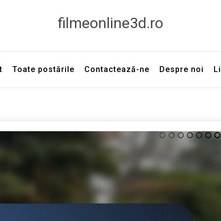
filmeonline3d.ro
t
Toate postările
Contactează-ne
Despre noi
L