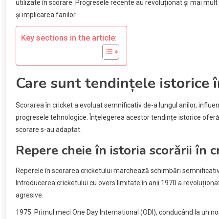
utilizate în scorare. Progresele recente au revoluționat și mai mult
și implicarea fanilor.
Key sections in the article:
Care sunt tendințele istorice î
Scorarea în cricket a evoluat semnificativ de-a lungul anilor, influen
progresele tehnologice. Înțelegerea acestor tendințe istorice oferă
scorare s-au adaptat.
Repere cheie în istoria scorării în c
Reperele în scorarea cricketului marchează schimbări semnificative
Introducerea cricketului cu overs limitate în anii 1970 a revoluționa
agresive.
1975: Primul meci One Day International (ODI), conducând la un no