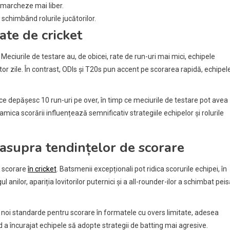
 marcheze mai liber.
 schimbând rolurile jucătorilor.
ate de cricket
eciurile de testare au, de obicei, rate de run-uri mai mici, echipele
r zile. În contrast, ODIs și T20s pun accent pe scorarea rapidă, echipel
ce depășesc 10 run-uri pe over, în timp ce meciurile de testare pot avea
ica scorării influențează semnificativ strategiile echipelor și rolurile
 asupra tendințelor de scorare
e scorare
în cricket
. Batsmenii excepționali pot ridica scorurile echipei, în
 anilor, apariția lovitorilor puternici și a all-rounder-ilor a schimbat peis
it noi standarde pentru scorare în formatele cu overs limitate, adesea
d a încurajat echipele să adopte strategii de batting mai agresive.