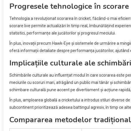
Progresele tehnologice în scorare
Tehnologia a revoluționat scorarea în cricket, făcând-o mai eficient
scorare live permite actualizări în timp real, îmbunătățind experi
statistici, performanțe ale jucătorilor și progresul meciului.
În plus, inovații precum Hawk-Eye și sistemele de urmărire a mingi
oferă informații detaliate despre performanța jucătorilor, ajutând 
Implicațiile culturale ale schimbăr
Schimbările culturale au influențat modul în care scorarea este per
meciurile cu scoruri mari, atrăgând un public mai tânăr și schimb
schimbare culturală pune accent pe divertisment și acțiune rapidă,
În plus, amploarea globală a cricketului a introdus stiluri diverse d
subcontinent prioritizează adesea battingul agresiv, în timp ce alte
Compararea metodelor tradițional