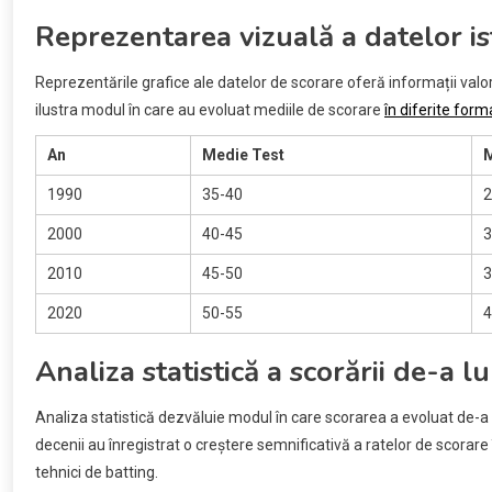
Reprezentarea vizuală a datelor is
Reprezentările grafice ale datelor de scorare oferă informații valor
ilustra modul în care au evoluat mediile de scorare
în diferite form
An
Medie Test
M
1990
35-40
2
2000
40-45
3
2010
45-50
3
2020
50-55
4
Analiza statistică a scorării de-a 
Analiza statistică dezvăluie modul în care scorarea a evoluat de-a l
decenii au înregistrat o creștere semnificativă a ratelor de scorar
tehnici de batting.