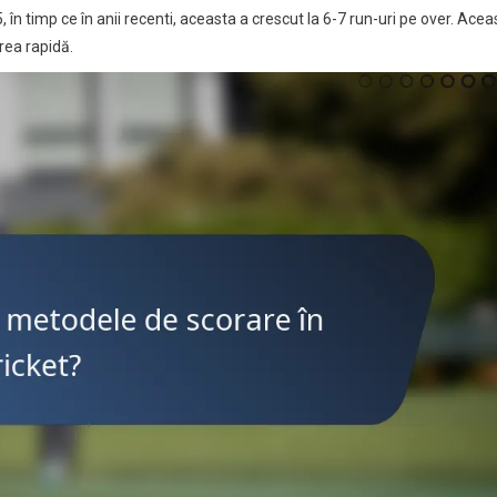
, în timp ce în anii recenti, aceasta a crescut la 6-7 run-uri pe over. Acea
rea rapidă.