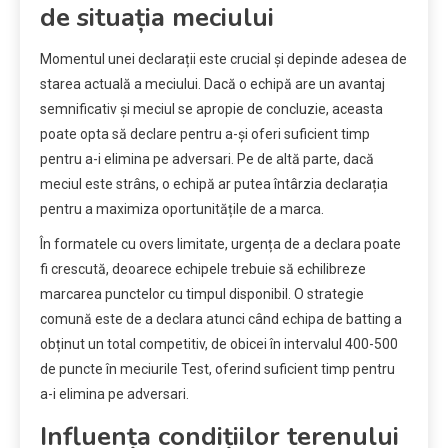
de situația meciului
Momentul unei declarații este crucial și depinde adesea de
starea actuală a meciului. Dacă o echipă are un avantaj
semnificativ și meciul se apropie de concluzie, aceasta
poate opta să declare pentru a-și oferi suficient timp
pentru a-i elimina pe adversari. Pe de altă parte, dacă
meciul este strâns, o echipă ar putea întârzia declarația
pentru a maximiza oportunitățile de a marca.
În formatele cu overs limitate, urgența de a declara poate
fi crescută, deoarece echipele trebuie să echilibreze
marcarea punctelor cu timpul disponibil. O strategie
comună este de a declara atunci când echipa de batting a
obținut un total competitiv, de obicei în intervalul 400-500
de puncte în meciurile Test, oferind suficient timp pentru
a-i elimina pe adversari.
Influența condițiilor terenului