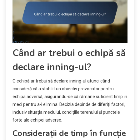
Când ar trebui o echipă să
declare inning-ul?
O echipă ar trebui să declare inning-ul atunci când
consideră că a stabilit un obiectiv provocator pentru
echipa adversă, asigurându-se că rămâne suficient timp în
meci pentru a-i elimina. Decizia depinde de diferiți factori,
inclusiv situația meciului, condițiile terenului și punctele
forte ale echipei adverse.
Considerații de timp în funcție