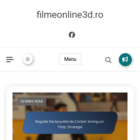
filmeonline3d.ro
Menu
16 MINS READ