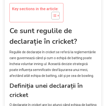
Key sections in the article:
Ce sunt regulile de
declarație în cricket?
Regulile de declarație în cricket se referă la reglementările
care guvernează când și cum o echipă de batting poate
încheia voluntar inning-ul. Această decizie strategică
poate influența semnificativ desfășurarea unui meci,
afectând atât echipa de batting, cât și pe cea de bowling.
Definiția unei declarații în
cricket
O declarație în cricket are loc atunci când echipa de batting