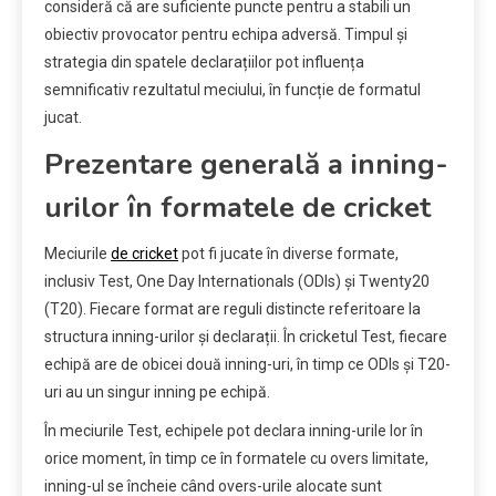
consideră că are suficiente puncte pentru a stabili un
obiectiv provocator pentru echipa adversă. Timpul și
strategia din spatele declarațiilor pot influența
semnificativ rezultatul meciului, în funcție de formatul
jucat.
Prezentare generală a inning-
urilor în formatele de cricket
Meciurile
de cricket
pot fi jucate în diverse formate,
inclusiv Test, One Day Internationals (ODIs) și Twenty20
(T20). Fiecare format are reguli distincte referitoare la
structura inning-urilor și declarații. În cricketul Test, fiecare
echipă are de obicei două inning-uri, în timp ce ODIs și T20-
uri au un singur inning pe echipă.
În meciurile Test, echipele pot declara inning-urile lor în
orice moment, în timp ce în formatele cu overs limitate,
inning-ul se încheie când overs-urile alocate sunt