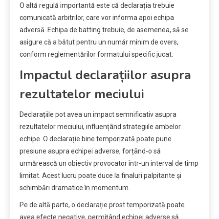
O altă regulă importantă este că declarația trebuie
comunicată arbitrilor, care vor informa apoi echipa
adversă. Echipa de batting trebuie, de asemenea, să se
asigure că a bătut pentru un număr minim de overs,
conform reglementărilor formatului specific jucat.
Impactul declarațiilor asupra
rezultatelor meciului
Declarațiile pot avea un impact semnificativ asupra
rezultatelor meciului, influențând strategiile ambelor
echipe. O declarație bine temporizată poate pune
presiune asupra echipei adverse, forțând-o să
urmărească un obiectiv provocator într-un interval de timp
limitat. Acest lucru poate duce la finaluri palpitante și
schimbări dramatice în momentum.
Pe de altă parte, o declarație prost temporizată poate
avea efecte negative, permițând echipei adverse să