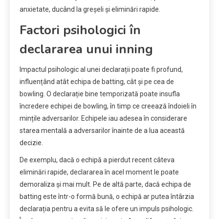
anxietate, ducând la greșeli și eliminări rapide.
Factori psihologici în
declararea unui inning
Impactul psihologic al unei declarații poate fi profund,
influențând atât echipa de batting, cât și pe cea de
bowling. O declarație bine temporizată poate insufla
încredere echipei de bowling, în timp ce creează îndoieli în
mințile adversarilor. Echipele iau adesea în considerare
starea mentală a adversarilor înainte de a lua această
decizie.
De exemplu, dacă o echipă a pierdut recent câteva
eliminări rapide, declararea în acel moment le poate
demoraliza și mai mult. Pe de altă parte, dacă echipa de
batting este într-o formă bună, o echipă ar putea întârzia
declarația pentru a evita să le ofere un impuls psihologic.