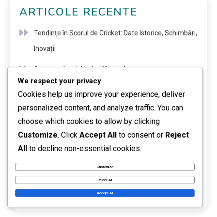
ARTICOLE RECENTE
Tendințe în Scorul de Cricket: Date Istorice, Schimbări,
Inovații
Scorarea în cricket în diferite formate: nuanțe,
We respect your privacy
ajustări, reguli
Cookies help us improve your experience, deliver
Analiza scorurilor de cricket: Statistici, Tendințe,
personalized content, and analyze traffic. You can
choose which cookies to allow by clicking
Performanță
Customize
. Click
Accept All
to consent or
Reject
Regulile de Bowling în Cricket: No-balls, Wides,
All
to decline non-essential cookies.
Bouncers
Customize
Provocările arbitrilor de cricket: Decizii dificile,
Reject All
Interacțiuni între jucători
Accept All