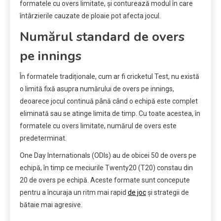
formatele cu overs limitate, și conturează modul în care
întârzierile cauzate de ploaie pot afecta jocul.
Numărul standard de overs
pe innings
În formatele tradiționale, cum ar fi cricketul Test, nu există
o limită fixă asupra numărului de overs pe innings,
deoarece jocul continuă până când o echipă este complet
eliminată sau se atinge limita de timp. Cu toate acestea, în
formatele cu overs limitate, numărul de overs este
predeterminat.
One Day Internationals (ODIs) au de obicei 50 de overs pe
echipă, în timp ce meciurile Twenty20 (T20) constau din
20 de overs pe echipă. Aceste formate sunt concepute
pentru a încuraja un ritm mai rapid
de joc
și strategii de
bătaie mai agresive.