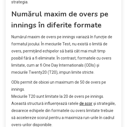
strategia.
Numărul maxim de overs pe
innings în diferite formate
Numărul maxim de overs pe innings variază în funcție de
formatul jocului. În meciurile Test, nu există o limită de
overs, permițând echipelor să bată cât mai mult timp
posibil fără a fi eliminate. În contrast, formatele cu overs
limitate, cum ar fi One Day Internationals (ODIs) și
meciurile Twenty20 (T20), impun limite stricte.
ODIs permit de obicei un maximum de 50 de overs pe
innings.
Meciurile T20 sunt limitate la 20 de overs pe innings.
Această structură influențează ratele
de scor
și strategiile,
deoarece echipele din formatele cu overs limitate trebuie
să accelereze scorul pentru a maximiza run-urile în cadrul
overs-urilor disponibile.