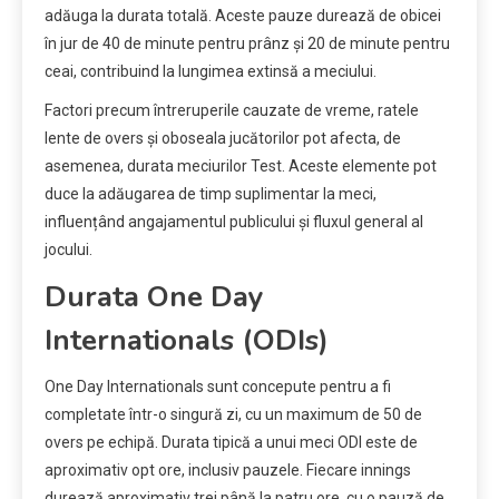
adăuga la durata totală. Aceste pauze durează de obicei
în jur de 40 de minute pentru prânz și 20 de minute pentru
ceai, contribuind la lungimea extinsă a meciului.
Factori precum întreruperile cauzate de vreme, ratele
lente de overs și oboseala jucătorilor pot afecta, de
asemenea, durata meciurilor Test. Aceste elemente pot
duce la adăugarea de timp suplimentar la meci,
influențând angajamentul publicului și fluxul general al
jocului.
Durata One Day
Internationals (ODIs)
One Day Internationals sunt concepute pentru a fi
completate într-o singură zi, cu un maximum de 50 de
overs pe echipă. Durata tipică a unui meci ODI este de
aproximativ opt ore, inclusiv pauzele. Fiecare innings
durează aproximativ trei până la patru ore, cu o pauză de