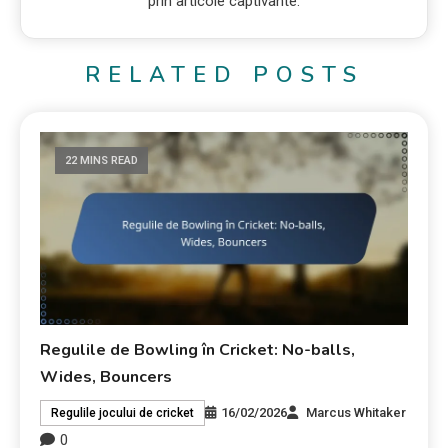
prin articole captivante.
RELATED POSTS
22 MINS READ
Regulile de Bowling în Cricket: No-balls,
Wides, Bouncers
16/02/2026
Marcus Whitaker
Regulile jocului de cricket
0