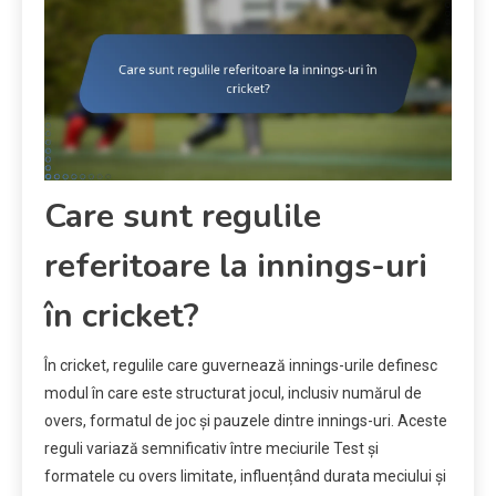
Care sunt regulile
referitoare la innings-uri
în cricket?
În cricket, regulile care guvernează innings-urile definesc
modul în care este structurat jocul, inclusiv numărul de
overs, formatul de joc și pauzele dintre innings-uri. Aceste
reguli variază semnificativ între meciurile Test și
formatele cu overs limitate, influențând durata meciului și