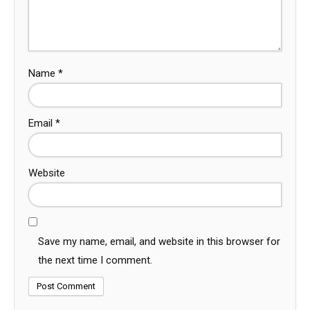
Name
*
Email
*
Website
Save my name, email, and website in this browser for
the next time I comment.