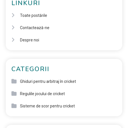
LINKURI
Toate postările
Contactează-ne
Despre noi
CATEGORII
Ghiduri pentru arbitraj în cricket
Regulile jocului de cricket
Sisteme de scor pentru cricket