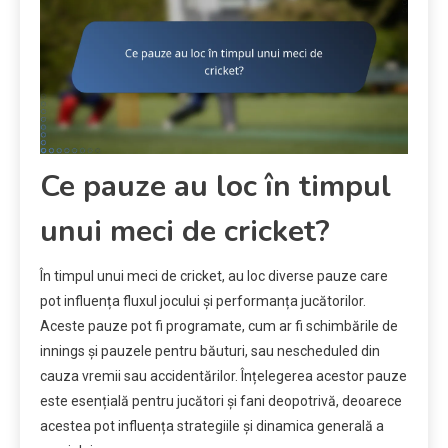
Ce pauze au loc în timpul
unui meci de cricket?
În timpul unui meci de cricket, au loc diverse pauze care
pot influența fluxul jocului și performanța jucătorilor.
Aceste pauze pot fi programate, cum ar fi schimbările de
innings și pauzele pentru băuturi, sau nescheduled din
cauza vremii sau accidentărilor. Înțelegerea acestor pauze
este esențială pentru jucători și fani deopotrivă, deoarece
acestea pot influența strategiile și dinamica generală a