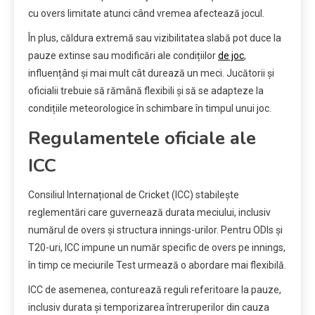
cu overs limitate atunci când vremea afectează jocul.
În plus, căldura extremă sau vizibilitatea slabă pot duce la
pauze extinse sau modificări ale condițiilor
de joc
,
influențând și mai mult cât durează un meci. Jucătorii și
oficialii trebuie să rămână flexibili și să se adapteze la
condițiile meteorologice în schimbare în timpul unui joc.
Regulamentele oficiale ale
ICC
Consiliul Internațional de Cricket (ICC) stabilește
reglementări care guvernează durata meciului, inclusiv
numărul de overs și structura innings-urilor. Pentru ODIs și
T20-uri, ICC impune un număr specific de overs pe innings,
în timp ce meciurile Test urmează o abordare mai flexibilă.
ICC de asemenea, conturează reguli referitoare la pauze,
inclusiv durata și temporizarea întreruperilor din cauza